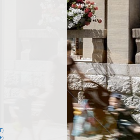
F)
F)