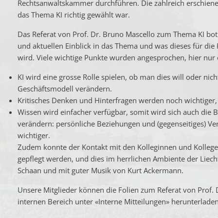
Rechtsanwaltskammer durchführen. Die zahlreich erschiene
das Thema KI richtig gewählt war.
Das Referat von Prof. Dr. Bruno Mascello zum Thema KI bo
und aktuellen Einblick in das Thema und was dieses für die
wird. Viele wichtige Punkte wurden angesprochen, hier nur 
KI wird eine grosse Rolle spielen, ob man dies will oder nich
Geschäftsmodell verändern.
Kritisches Denken und Hinterfragen werden noch wichtiger, 
Wissen wird einfacher verfügbar, somit wird sich auch di
verändern: persönliche Beziehungen und (gegenseitiges) V
wichtiger.
Zudem konnte der Kontakt mit den Kolleginnen und Kolleg
gepflegt werden, und dies im herrlichen Ambiente der Liech
Schaan und mit guter Musik von Kurt Ackermann.
Unsere Mitglieder können die Folien zum Referat von Prof. 
internen Bereich unter «Interne Mitteilungen» herunterladen