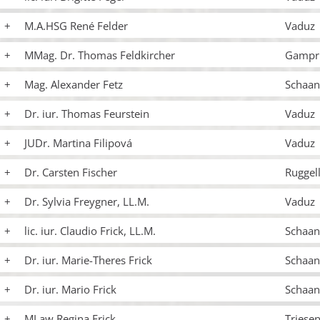
M.A.HSG René Felder
Vaduz
MMag. Dr. Thomas Feldkircher
Gampr
Mag. Alexander Fetz
Schaa
Dr. iur. Thomas Feurstein
Vaduz
JUDr. Martina Filipová
Vaduz
Dr. Carsten Fischer
Ruggel
Dr. Sylvia Freygner, LL.M.
Vaduz
lic. iur. Claudio Frick, LL.M.
Schaan
Dr. iur. Marie-Theres Frick
Schaan
Dr. iur. Mario Frick
Schaan
MLaw Regina Frick
Triese