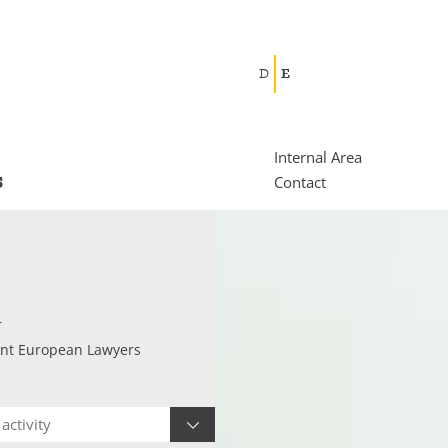
D
E
Internal Area
s
Contact
r
nt European Lawyers