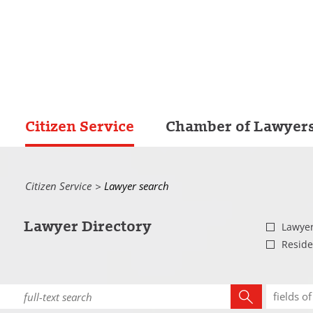
Citizen Service
Chamber of Lawyer
Citizen Service
Current:
Lawyer search
Lawyer Directory
Lawye
Reside