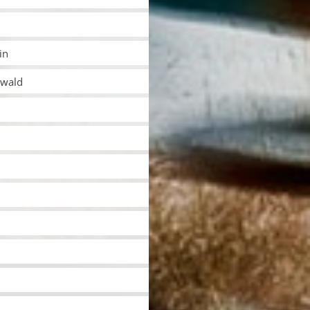
in
nwald
l
n