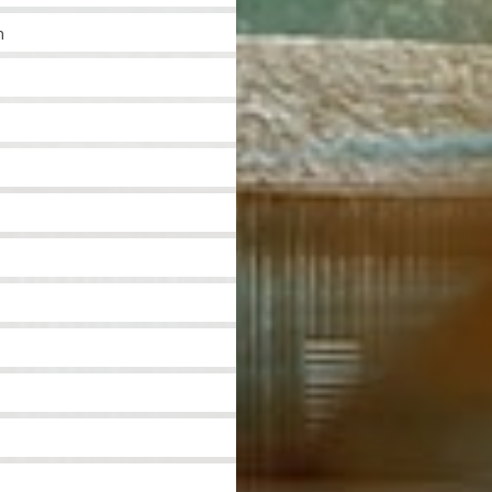
n
l
l